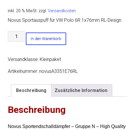
inkl. 20 % MwSt.
zzgl.
Versandkosten
Novus Sportauspuff für VW Polo 6R 1x76mm RL-Design
Novus
In den Warenkorb
Sportauspuff
für
VW
Versandklasse: Kleinpaket
Polo
6R
Artikelnummer:
novusA3351E76RL
1x76mm
RL-
Beschreibung
Zusätzliche Information
Design
Menge
Beschreibung
Novus Sportendschalldämpfer – Gruppe N – High Quality