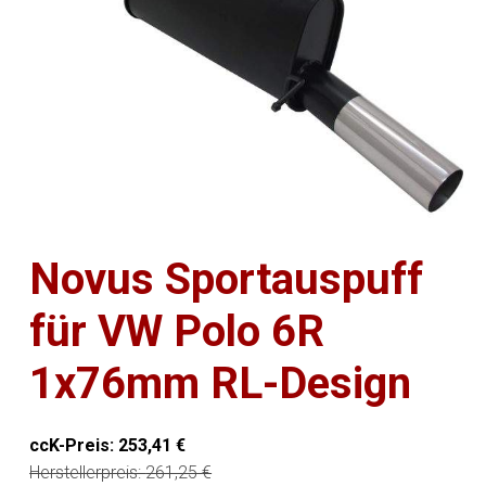
Novus Sportauspuff
für VW Polo 6R
1x76mm RL-Design
ccK-Preis:
253,41
€
Herstellerpreis:
261,25
€