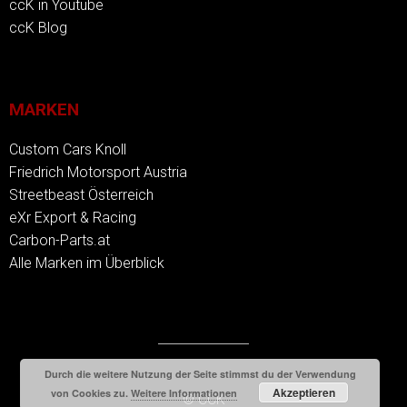
ccK in Youtube
ccK Blog
MARKEN
Custom Cars Knoll
Friedrich Motorsport Austria
Streetbeast Österreich
eXr Export & Racing
Carbon-Parts.at
Alle Marken im Überblick
Durch die weitere Nutzung der Seite stimmst du der Verwendung
Akzeptieren
von Cookies zu.
Weitere Informationen
© CCK