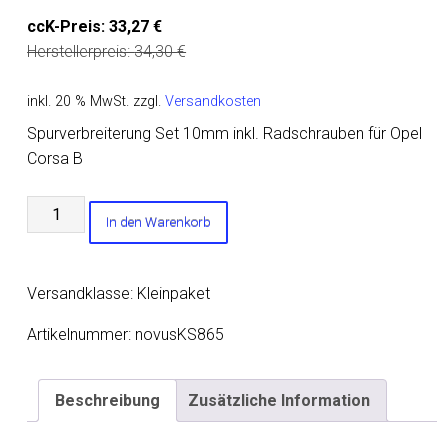
ccK-Preis:
33,27
€
Herstellerpreis:
34,30
€
inkl. 20 % MwSt.
zzgl.
Versandkosten
Spurverbreiterung Set 10mm inkl. Radschrauben für Opel
Corsa B
Spurverbreiterung
In den Warenkorb
Set
10mm
inkl.
Versandklasse: Kleinpaket
Radschrauben
für
Artikelnummer:
novusKS865
Opel
Corsa
Beschreibung
Zusätzliche Information
B
Menge