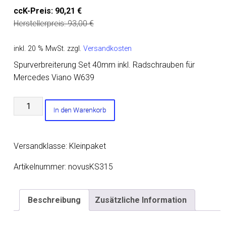
ccK-Preis:
90,21
€
Herstellerpreis:
93,00
€
inkl. 20 % MwSt.
zzgl.
Versandkosten
Spurverbreiterung Set 40mm inkl. Radschrauben für
Mercedes Viano W639
Spurverbreiterung
In den Warenkorb
Set
40mm
inkl.
Versandklasse: Kleinpaket
Radschrauben
für
Artikelnummer:
novusKS315
Mercedes
Viano
Beschreibung
Zusätzliche Information
W639
Menge