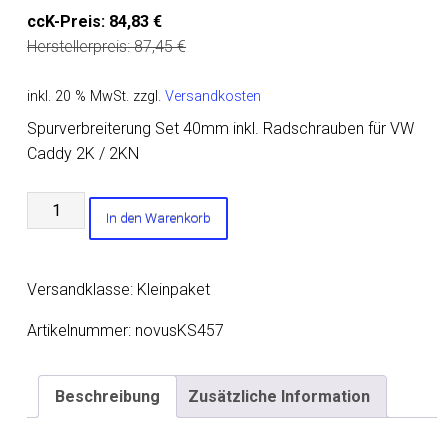
ccK-Preis:
84,83
€
Herstellerpreis:
87,45
€
inkl. 20 % MwSt.
zzgl.
Versandkosten
Spurverbreiterung Set 40mm inkl. Radschrauben für VW
Caddy 2K / 2KN
Spurverbreiterung
In den Warenkorb
Set
40mm
inkl.
Versandklasse: Kleinpaket
Radschrauben
für
Artikelnummer:
novusKS457
VW
Caddy
Beschreibung
Zusätzliche Information
2K
/