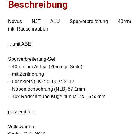
Beschreibung
2KN
Menge
Novus NJT ALU Spurverbreiterung 40mm
inkl.Radschrauben
….mit ABE !
Spurverbreiterung-Set
– 40mm pro Achse (20mm je Seite)
– mit Zentrierung
– Lochkreis (LK) 5×100 / 5×112
– Nabenlochbohrung (NLB) 57,1mm
– 10x Radschraube Kugelbun M14x1,5 50mm
passend für:
Volkswagen: